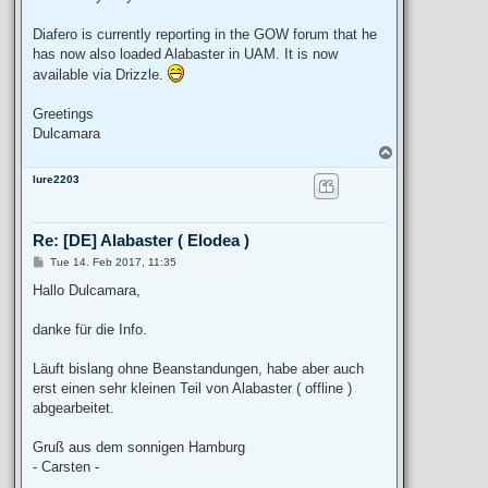
Diafero is currently reporting in the GOW forum that he
has now also loaded Alabaster in UAM. It is now
available via Drizzle.
Greetings
Dulcamara
T
o
lure2203
p
Re: [DE] Alabaster ( Elodea )
P
Tue 14. Feb 2017, 11:35
o
s
Hallo Dulcamara,
t
danke für die Info.
Läuft bislang ohne Beanstandungen, habe aber auch
erst einen sehr kleinen Teil von Alabaster ( offline )
abgearbeitet.
Gruß aus dem sonnigen Hamburg
- Carsten -