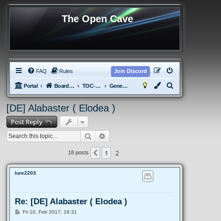
The Open Cave
FAQ
Rules
Join Discord
S
Portal
Board index
TOC-tPotS
General Discussion
e
[DE] Alabaster ( Elodea )
a
Post Reply
r
c
Search
Advanced search
h
1
2
Previous
18 posts
lure2203
Re: [DE] Alabaster ( Elodea )
P
Fri 10. Feb 2017, 18:31
o