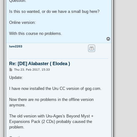
Question:
Is this so wanted, or do we have a small bug here?
Online version:
With this course no problems.
T
o
lure2203
p
Re: [DE] Alabaster ( Elodea )
P
Thu 23. Feb 2017, 15:33
o
s
Update:
t
I have now installed the Uru CC version of gog.com.
Now there are no problems in the offline version
anymore.
The old version with Uru-Ages's Beyond Myst +
Expansions Pack (2 CDs) probably caused the
problem.