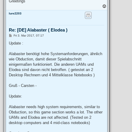
Greetings
T
o
lure2203
p
Re: [DE] Alabaster ( Elodea )
P
Fri 3. Mar 2017, 07:17
o
s
Update :
t
Alabaster benötigt hohe Systemanforderungen, ähnlich
wie Obduction, damit dieser Spielabschnitt
einigermaßen funktioniert. Die anderen UAMs und
Elodea sind davon nicht betroffen. ( getestet an 2
Desktop Rechnern und 4 Mittelklasse Notebooks )
Gruß - Carsten -
Update:
Alabaster needs high system requirements, similar to
Obduction, so this game section works a lot. The other
UAMs and Elodea are not affected. (Tested on 2
desktop computers and 4 mid-class notebooks)