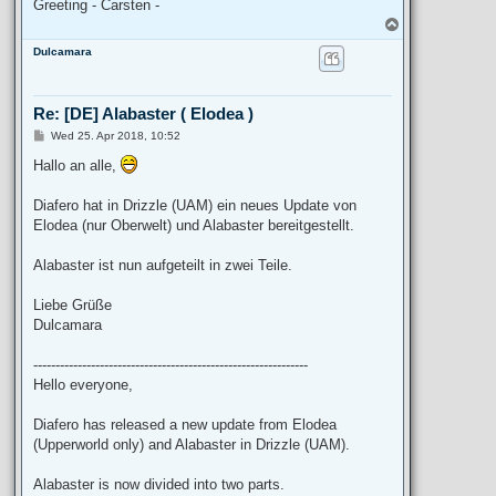
Greeting - Carsten -
T
o
Dulcamara
p
Re: [DE] Alabaster ( Elodea )
P
Wed 25. Apr 2018, 10:52
o
s
Hallo an alle,
t
Diafero hat in Drizzle (UAM) ein neues Update von
Elodea (nur Oberwelt) und Alabaster bereitgestellt.
Alabaster ist nun aufgeteilt in zwei Teile.
Liebe Grüße
Dulcamara
--------------------------------------------------------------
Hello everyone,
Diafero has released a new update from Elodea
(Upperworld only) and Alabaster in Drizzle (UAM).
Alabaster is now divided into two parts.