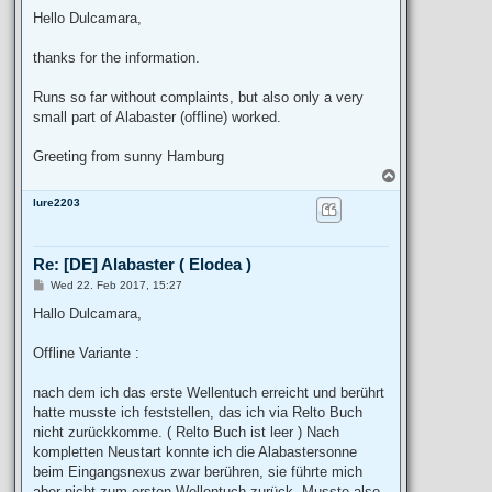
Hello Dulcamara,
thanks for the information.
Runs so far without complaints, but also only a very
small part of Alabaster (offline) worked.
Greeting from sunny Hamburg
T
o
lure2203
p
Re: [DE] Alabaster ( Elodea )
P
Wed 22. Feb 2017, 15:27
o
s
Hallo Dulcamara,
t
Offline Variante :
nach dem ich das erste Wellentuch erreicht und berührt
hatte musste ich feststellen, das ich via Relto Buch
nicht zurückkomme. ( Relto Buch ist leer ) Nach
kompletten Neustart konnte ich die Alabastersonne
beim Eingangsnexus zwar berühren, sie führte mich
aber nicht zum ersten Wellentuch zurück. Musste also