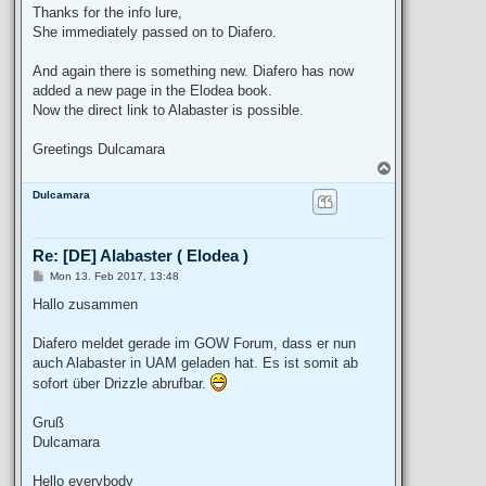
Thanks for the info lure,
She immediately passed on to Diafero.
And again there is something new. Diafero has now
added a new page in the Elodea book.
Now the direct link to Alabaster is possible.
Greetings Dulcamara
T
o
Dulcamara
p
Re: [DE] Alabaster ( Elodea )
P
Mon 13. Feb 2017, 13:48
o
s
Hallo zusammen
t
Diafero meldet gerade im GOW Forum, dass er nun
auch Alabaster in UAM geladen hat. Es ist somit ab
sofort über Drizzle abrufbar.
Gruß
Dulcamara
Hello everybody