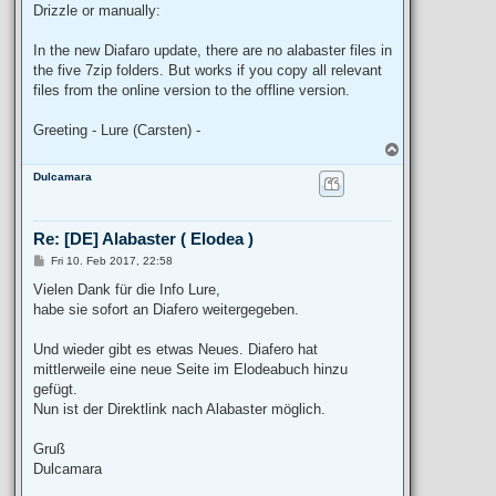
Drizzle or manually:
In the new Diafaro update, there are no alabaster files in
the five 7zip folders. But works if you copy all relevant
files from the online version to the offline version.
Greeting - Lure (Carsten) -
T
o
Dulcamara
p
Re: [DE] Alabaster ( Elodea )
P
Fri 10. Feb 2017, 22:58
o
s
Vielen Dank für die Info Lure,
t
habe sie sofort an Diafero weitergegeben.
Und wieder gibt es etwas Neues. Diafero hat
mittlerweile eine neue Seite im Elodeabuch hinzu
gefügt.
Nun ist der Direktlink nach Alabaster möglich.
Gruß
Dulcamara