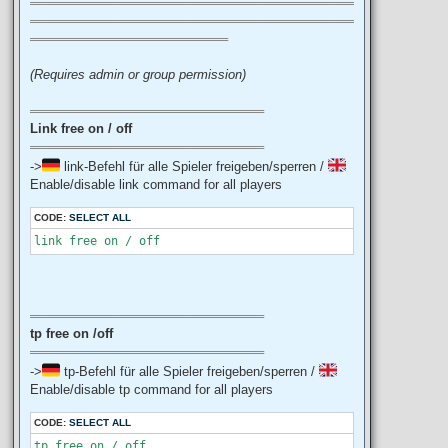
════════════════════════════════════
════════════════════════════════════
══════════════════════
(Requires admin or group permission)
══════════════════════════
Link free on / off
══════════════════════════
->
link-Befehl für alle Spieler freigeben/sperren /
Enable/disable link command for all players
CODE:
SELECT ALL
link free on / off
══════════════════════════
tp free on /off
══════════════════════════
->
tp-Befehl für alle Spieler freigeben/sperren /
Enable/disable tp command for all players
CODE:
SELECT ALL
tp free on / off