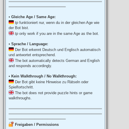
════════════════════════════════════
══════════════════════
•
Gleiche Age / Same Age:
tp
funktioniert nur, wenn du in der gleichen Age wie
der Bot bist.
tp
only work if you are in the same Age as the bot.
•
Sprache / Language:
Der Bot erkennt Deutsch und Englisch automatisch
und antwortet entsprechend.
The bot automatically detects German and English
and responds accordingly.
•
Kein Walkthrough / No Walkthrough:
Der Bot gibt keine Hinweise zu Rätseln oder
Spielfortschritt.
The bot does not provide puzzle hints or game
walkthroughs.
════════════════════════════════════
════════════════════════════════════
══════════════════════
Freigaben / Permissions