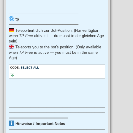
══════════════════════════
tp
══════════════════════════
Teleportiert dich zur Bot-Position. (Nur verfügbar
wenn
TP Free
aktiv ist — du musst in der gleichen Age
sein)
Teleports you to the bot's position. (Only available
when
TP Free
is active — you must be in the same
Age)
CODE:
SELECT ALL
tp
════════════════════════════════════
════════════════════════════════════
══════════════════════
Hinweise / Important Notes
════════════════════════════════════