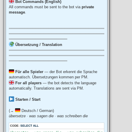
Bot Commands (English)
All commands must be sent to the bot via
private
message
.
════════════════════════════════════
════════════════════════════════════
══════════════════════
Übersetzung / Translation
════════════════════════════════════
════════════════════════════════════
══════════════════════
Für alle Spieler
— der Bot erkennt die Sprache
automatisch. Übersetzungen kommen per PM.
For all players
— the bot detects the language
automatically. Translations are sent via PM.
Starten / Start
(→
Deutsch / German)
übersetze · was sagen die · was schreiben die
CODE:
SELECT ALL