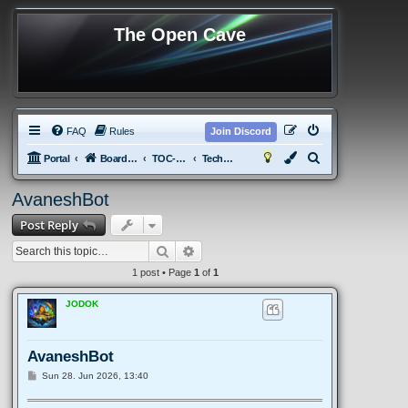
The Open Cave
FAQ
Rules
Join Discord
S
Portal
Board index
TOC-Moul
Technical Discussion
e
AvaneshBot
a
Post Reply
r
c
Search
Advanced search
h
1 post • Page
1
of
1
JODOK
AvaneshBot
P
Sun 28. Jun 2026, 13:40
o
s
════════════════════════════════════
t